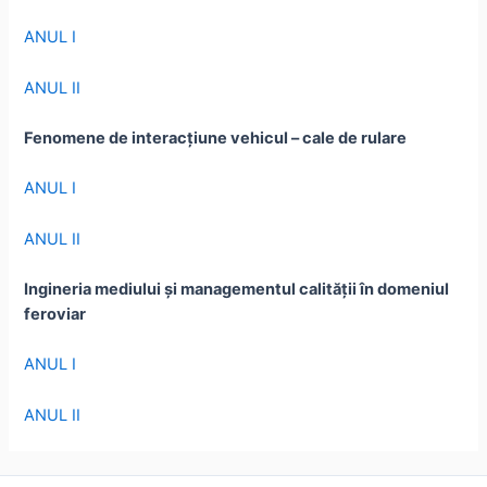
ANUL I
ANUL II
Fenomene de interacțiune vehicul – cale de rulare
ANUL I
ANUL II
Ingineria mediului și managementul calității în domeniul
feroviar
ANUL I
ANUL II