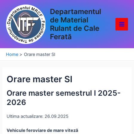
Skip
Departamentul
to
content
de Material
Rulant de Cale
Main
Ferată
Men
Home
Orare master SI
Orare master SI
Orare master semestrul I 2025-
2026
Ultima actualizare: 26.09.2025
Vehicule feroviare de mare viteză