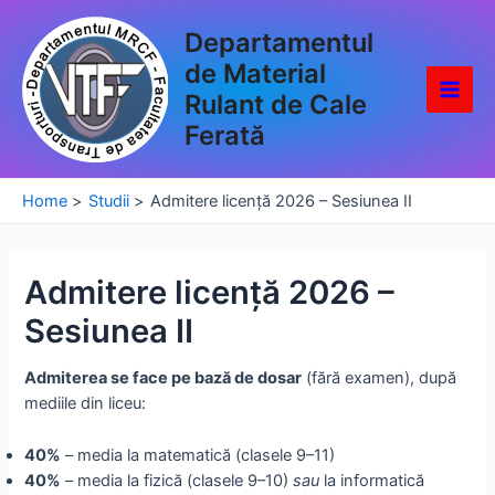
Skip
Departamentul
to
content
de Material
Rulant de Cale
Main
Ferată
Men
Home
Studii
Admitere licență 2026 – Sesiunea II
Admitere licență 2026 –
Sesiunea II
Admiterea se face pe bază de dosar
(fără examen), după
mediile din liceu:
40%
– media la matematică (clasele 9–11)
40%
– media la fizică (clasele 9–10)
sau
la informatică