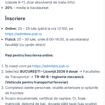
(clasele 9–11, doar absolvenții de mate-info)
20%
– media la bacalaureat
Înscriere
Online:
20 – 29 iulie (până la ora 12:00), pe
https://admitere.pub.ro
Fizică:
20 – 30 iulie, orele 8:00–16:00, la secretariatul
facultății (cu sprijin direct)
Pași pentru înscrierea online:
Îți creezi cont pe
https://admitere.pub.ro
Selectezi
BUCUREȘTI – Licență 2026 II dosar
→ Facultatea
de Transporturi →
TR-IM-B – Inginerie mecanică
(Vehicule pentru transportul feroviar)
Completezi datele personale, studiile anterioare și opțiunile
de înscriere
Încarci documentele: certificat de naștere, CI, foaie
matricolă, diplomă de bac, dovada plății taxei (sau scutire),