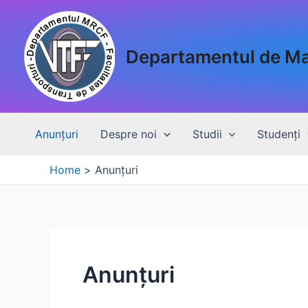
Skip
to
content
Departamentul de Mat
Anunțuri
Despre noi
Studii
Studenți
Home
Anunțuri
Anunțuri