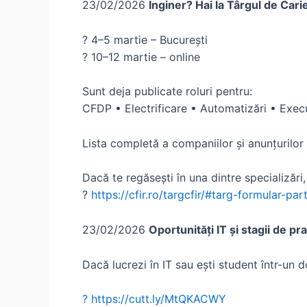
23/02/2026
Inginer? Hai la Târgul de Car
? 4–5 martie – București
? 10–12 martie – online
Sunt deja publicate roluri pentru:
CFDP • Electrificare • Automatizări • Execu
Lista completă a companiilor și anunțurilor 
Dacă te regăsești în una dintre specializări,
?
https://cfir.ro/targcfir/#targ-formular-par
23/02/2026
Oportunități IT și stagii de p
Dacă lucrezi în IT sau ești student într-un d
? https://cutt.ly/MtQKACWY