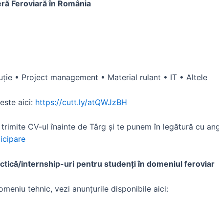
ieră Feroviară în România
ție • Project management • Material rulant • IT • Altele
este aici:
https://cutt.ly/atQWJzBH
 trimite CV-ul înainte de Târg și te punem în legătură cu anga
ticipare
ractică/internship-uri pentru studenți în domeniul feroviar
omeniu tehnic, vezi anunțurile disponibile aici: